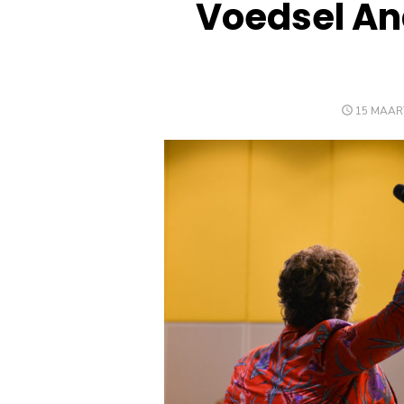
Voedsel An
GEPLAAT
15 MAAR
OP