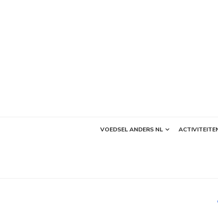
Ga
naar
de
inhoud
VOEDSEL ANDERS NL
ACTIVITEITE