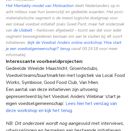
Het Mentality-model van Motivaction
deelt Nederlanders op in
acht milieus naar hun levensstijl en gedeelde waarden. Het post-
materialistische segment is de meest logische doelgroep voor
een lokaal voedsel initiatief zoals Goed Punt, maar het onderzoek
van
de Ulebelt
– hierboven afgebeeld – toont aan dat voor ieder
segment beweegredenen bestaan om aan te sluiten bij dit soort
initiatieven. (
kijk de Voedsel Anders online workshop ‘Hoe start
je een voedselgemeenschap?’ terug
vanaf 00:19:18 voor meer
informatie).
Interessante voorbeeldprojecten:
Gedeelde Weelde Maastricht, Groenteclubs,
Voedselteams/buurtmarkten met logistiek via Local Food
Works, Symbiose, Good Food Club, Van Mien.
Een aantal van deze initiatieven zijn uitvoerig
gepresenteerd bij het Voedsel Anders Webinar ‘start je
eigen voedselgemeenschap’.
Lees hier het verslag van
deze workshop en kijk het terug.
NB: Dit onderzoek wordt nog aangevuld met interviews,
uitwisselingen en bezoeken aan bestaande initiatieven.