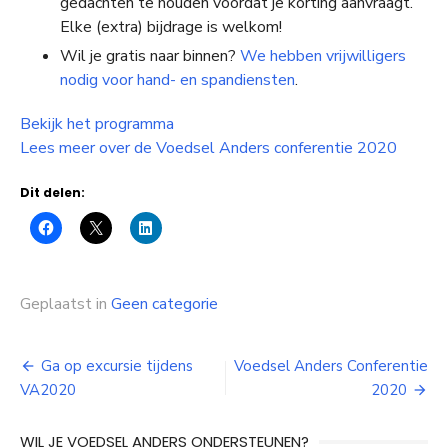
gedachten te houden voordat je korting aanvraagt.
Elke (extra) bijdrage is welkom!
Wil je gratis naar binnen?
We hebben vrijwilligers
nodig voor hand- en spandiensten
.
Bekijk het programma
Lees meer over de Voedsel Anders conferentie 2020
Dit delen:
Geplaatst in
Geen categorie
Bericht
Ga op excursie tijdens
Voedsel Anders Conferentie
VA2020
2020
navigatie
WIL JE VOEDSEL ANDERS ONDERSTEUNEN?