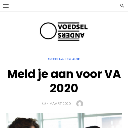
Ga
naar
de
inhoud
GEEN CATEGORIE
Meld je aan voor VA
2020
Auteur
-
GEPLAATST
4 MAART 2020
OP