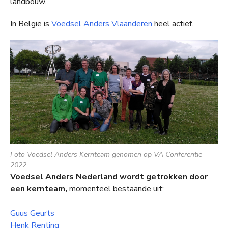
landbouw.
In België is
Voedsel Anders Vlaanderen
heel actief.
Foto Voedsel Anders Kernteam genomen op VA Conferentie
2022
Voedsel Anders Nederland wordt getrokken door
een kernteam,
momenteel bestaande uit:
Guus Geurts
Henk Renting