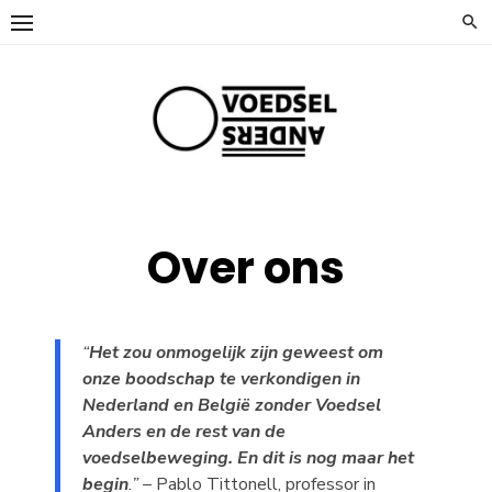
Ga
naar
de
inhoud
Over ons
“
Het zou onmogelijk zijn geweest om
onze boodschap te verkondigen in
Nederland en Belg
i
ë
zonder Voedsel
Anders en de rest van de
voedselbeweging. En dit is nog maar het
begin
.”
– Pablo Tittonell, professor in