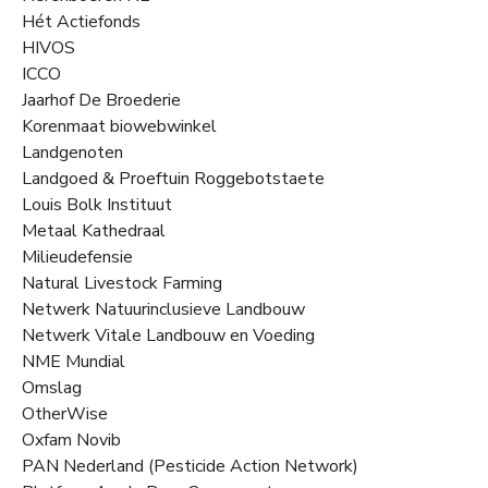
Hét Actiefonds
HIVOS
ICCO
Jaarhof De Broederie
Korenmaat biowebwinkel
Landgenoten
Landgoed & Proeftuin Roggebotstaete
Louis Bolk Instituut
Metaal Kathedraal
Milieudefensie
Natural Livestock Farming
Netwerk Natuurinclusieve Landbouw
Netwerk Vitale Landbouw en Voeding
NME Mundial
Omslag
OtherWise
Oxfam Novib
PAN Nederland (Pesticide Action Network)