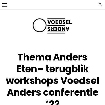
Ga
naar
de
inhoud
Thema Anders
Eten– terugblik
workshops Voedsel
Anders conferentie
’22