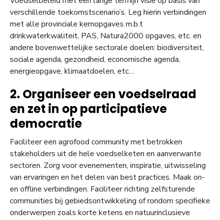
Voedselbeleid met een lange termijn visie op basis van
verschillende toekomstscenario’s. Leg hierin verbindingen
met alle provinciale kernopgaves m.b.t
drinkwaterkwaliteit, PAS, Natura2000 opgaves, etc. en
andere bovenwettelijke sectorale doelen: biodiversiteit,
sociale agenda, gezondheid, economische agenda,
energieopgave, klimaatdoelen, etc…
2. Organiseer een voedselraad
en zet in op participatieve
democratie
Faciliteer een agrofood community met betrokken
stakeholders uit de hele voedselketen en aanverwante
sectoren. Zorg voor evenementen, inspiratie, uitwisseling
van ervaringen en het delen van best practices. Maak on-
en offline verbindingen. Faciliteer richting zelfsturende
communities bij gebiedsontwikkeling of rondom specifieke
onderwerpen zoals korte ketens en natuurinclusieve