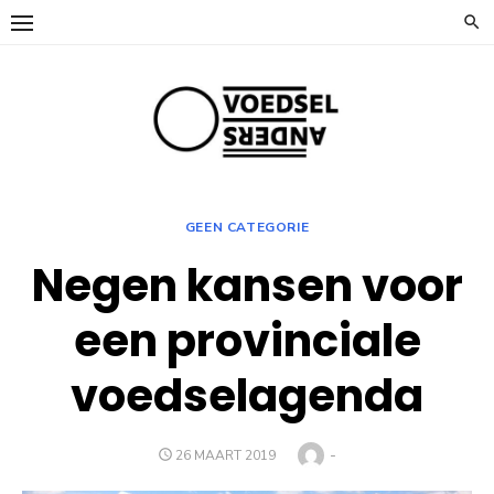
Ga
naar
de
inhoud
GEEN CATEGORIE
Negen kansen voor
een provinciale
voedselagenda
Auteur
-
GEPLAATST
26 MAART 2019
OP