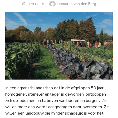
Auteur
Leonardo van den Berg
GEPLAATST
13 MEI 2019
OP
In een agrarisch landschap dat in de afgelopen 50 jaar
homogener, sterieler en leger is geworden, ontpoppen
zich steeds meer initiatieven van boeren en burgers. Ze
willen meer dan wordt aangedragen door overheden. Ze
willen een landbouw die minder schadelijk is voor het