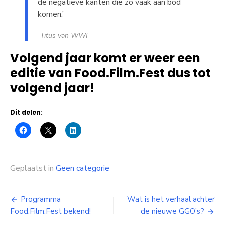
de negatieve kanten die zo vaak aan bod
komen.’
-Titus van WWF
Volgend jaar komt er weer een
editie van Food.Film.Fest dus tot
volgend jaar!
Dit delen:
Geplaatst in
Geen categorie
Bericht
Programma
Wat is het verhaal achter
Food.Film.Fest bekend!
de nieuwe GGO’s?
navigatie