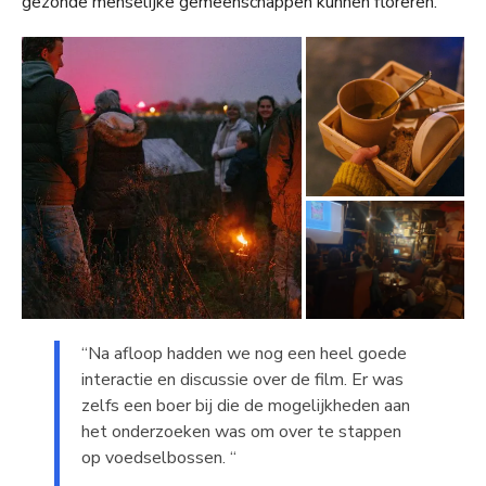
gezonde menselijke gemeenschappen kunnen floreren.
“Na afloop hadden we nog een heel goede
interactie en discussie over de film. Er was
zelfs een boer bij die de mogelijkheden aan
het onderzoeken was om over te stappen
op voedselbossen. “