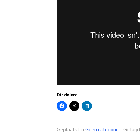
Dit delen:
Geplaatst in
Geen categorie
Getag