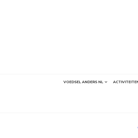
Ga
naar
de
inhoud
VOEDSEL ANDERS NL
ACTIVITEITE