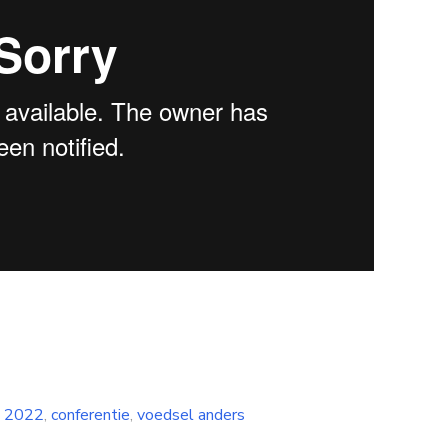
d
2022
,
conferentie
,
voedsel anders