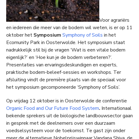
Voor agrariërs
en iedereen die meer van de bodem wil weten, is er op 11
oktober het
Symposium
Symphony of Soils
in het
Ecomunity Park in Oosterwolde. Het symposium staat
nadrukkelijk stil bij de vragen ‘Wat is een vitale bodem
eigenlijk?’ en ‘Hoe kun je de bodem verbeteren?’.
Presentaties van ervaringsdeskundigen en experts,
praktische bodem-beleef-sessies en workshops. Ter
afsluiting vindt de première plaats van de speciaal voor
het symposium gecomponeerde ‘Symphony of Soils’.
Op vrijdag 12 oktober is in Oosterwolde de conferentie
Organic Food and Our Future Food System
.
Internationaal
bekende sprekers uit de biologische landbouwsector gaan
in gesprek met de deelnemers over een duurzaam
voedselsysteem voor de toekomst. Te gast zijn onder
meer de alternatieve Nobelprijswinnaar Vandana Shiva, de