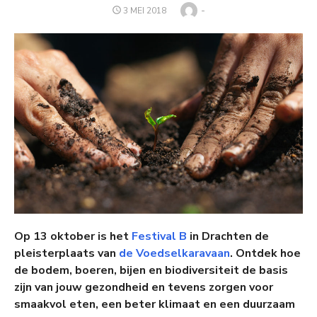
Auteur
-
GEPLAATST
3 MEI 2018
OP
Op 13 oktober is het
Festival B
in Drachten de
pleisterplaats van
de Voedselkaravaan
. Ontdek hoe
de bodem, boeren, bijen en biodiversiteit de basis
zijn van jouw gezondheid en tevens zorgen voor
smaakvol eten, een beter klimaat en een duurzaam