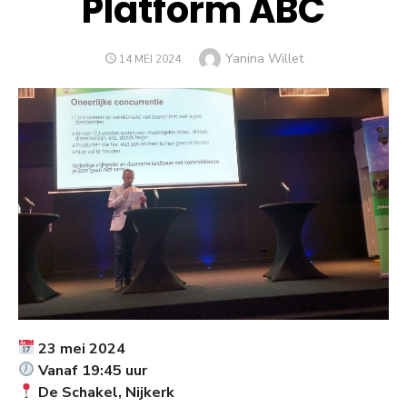
Platform ABC
Auteur
Yanina Willet
GEPLAATST
14 MEI 2024
OP
23 mei 2024
Vanaf 19:45 uur
De Schakel, Nijkerk