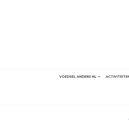
Ga
naar
de
inhoud
VOEDSEL ANDERS NL
ACTIVITEITE