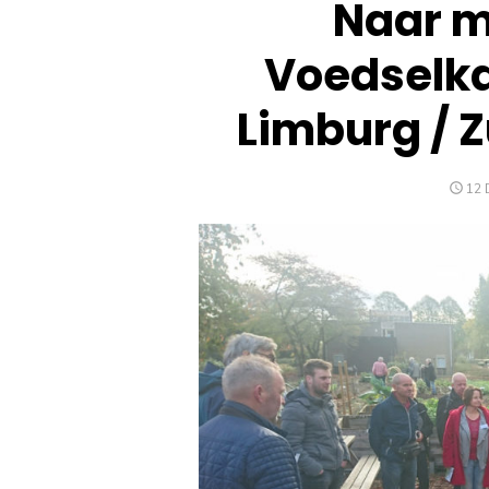
Naar m
Voedselk
Limburg / 
GEP
12 
OP