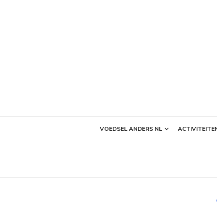
Ga
naar
de
inhoud
VOEDSEL ANDERS NL
ACTIVITEITE