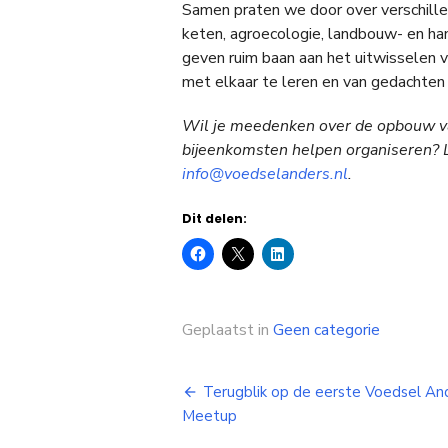
Samen praten we door over verschill
keten, agroecologie, landbouw- en ha
geven ruim baan aan het uitwisselen v
met elkaar te leren en van gedachten
Wil je meedenken over de opbouw v
bijeenkomsten helpen organiseren? L
info@voedselanders.nl
.
Dit delen:
Geplaatst in
Geen categorie
Bericht
Terugblik op de eerste Voedsel An
Meetup
navigatie