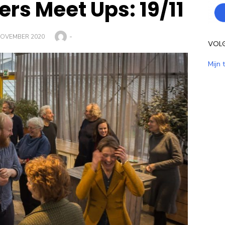
rs Meet Ups: 19/11
Auteur
-
PLAATST
NOVEMBER 2020
VOL
Mijn 