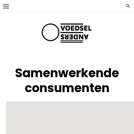
Ga
naar
de
inhoud
Samenwerkende
consumenten