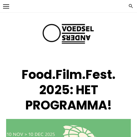
Ga
naar
de
inhoud
Food.Film.Fest.
2025: HET
PROGRAMMA!