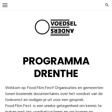
Ga
naar
de
inhoud
PROGRAMMA
DRENTHE
Welkom op Food.Film.Fest! Organisaties en gemeenten
tonen boeiende documentaires over het voedsel van de
toekomst en nodigen je uit voor een gesprek.
Food.Film.Fest. is een unieke gelegenheid om kennis te
maken met ons voedselsysteem en om boeren en