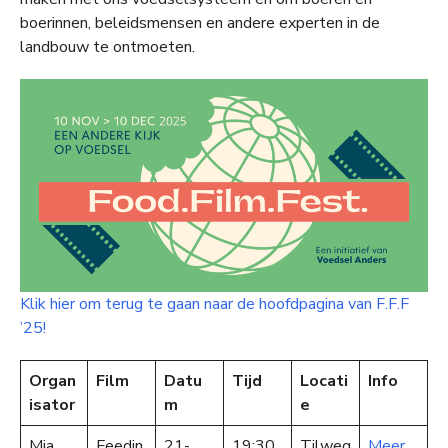
boerinnen, beleidsmensen en andere experten in de
landbouw te ontmoeten.
Klik hier om terug te gaan naar de hoofdpagina van F.F.F
’25!
Organ
Film
Datu
Tijd
Locati
Info
isator
m
e
Mia
Feedin
21-
19:30
Tilweg
Meer