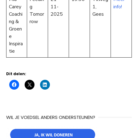
Carey
g
11-
1,
info!
Coachi
Tomor
2025
Gees
ng &
row
Groen
e
Inspira
tie
Dit delen:
WIL JE VOEDSEL ANDERS ONDERSTEUNEN?