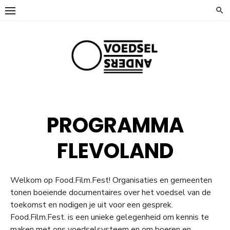
Ga
naar
de
inhoud
PROGRAMMA
FLEVOLAND
Welkom op Food.Film.Fest! Organisaties en gemeenten
tonen boeiende documentaires over het voedsel van de
toekomst en nodigen je uit voor een gesprek.
Food.Film.Fest. is een unieke gelegenheid om kennis te
maken met ons voedselsysteem en om boeren en