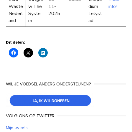
Waste
w The
11-
dium
info!
Nederl
Syste
2025
Lelyst
and
m
ad
Dit delen:
WIL JE VOEDSEL ANDERS ONDERSTEUNEN?
VOLG ONS OP TWITTER
Mijn tweets