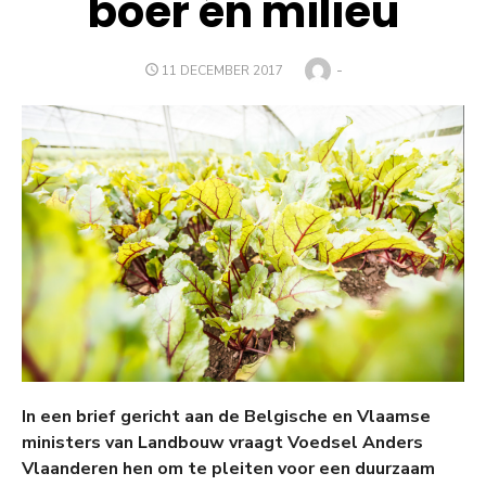
boer én milieu
Auteur
-
GEPLAATST
11 DECEMBER 2017
OP
In een brief gericht aan de Belgische en Vlaamse
ministers van Landbouw vraagt Voedsel Anders
Vlaanderen hen om te pleiten voor een duurzaam