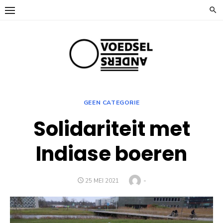
Ga
naar
de
inhoud
GEEN CATEGORIE
Solidariteit met
Indiase boeren
Auteur
-
GEPLAATST
25 MEI 2021
OP