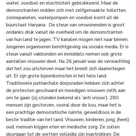
water, voedsel en electriciteit geblokkeerd. Maar de
demonstranten redden zich met zelfgemaakte toiletten,
zonnepanelen, waterpompen en voedsel komt uit de
buurstaat Haryana. De steun van omwonenden is groot
ondanks druk vanuit de overheid om de demonstranten
van hun land te jagen. TV kanalen mogen niet naar binnen.
Jongeren organiseren berichtgeving via sociale media. Er is
steun vanuit vakbonden en inmiddels nemen ook grote
aantallen vrouwen deel. Na 26 januari was de verwachting
dat het zou uitsterven maar het breidt zich daarentegen
uit. Er zijn grote bijeenkomsten in het hele land.
Traditionele patriarchale dorpsraden hebben zich achter
de protesten geschaard en moedigen vrouwen zelfs aan
om te gaan (zij stonden bekend als ‘anti vrouw’). 280
mensen zijn gestorven, vooral door de kou, maar het is
een prachtige democratische ruimte, geweldloos in de
beste traditie van het land. Vrouwen, kinderen, jong, (heel)
oud, mensen krijgen eten en medische zorg. Ze zullen
doorgaan tot de wetten volledig zijn ingetrokken. De