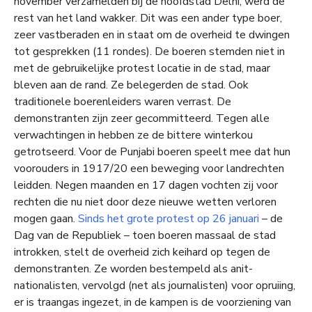
november verzamelden bij de hoofdstad Delhi, werd de
rest van het land wakker. Dit was een ander type boer,
zeer vastberaden en in staat om de overheid te dwingen
tot gesprekken (11 rondes). De boeren stemden niet in
met de gebruikelijke protest locatie in de stad, maar
bleven aan de rand. Ze belegerden de stad. Ook
traditionele boerenleiders waren verrast. De
demonstranten zijn zeer gecommitteerd. Tegen alle
verwachtingen in hebben ze de bittere winterkou
getrotseerd. Voor de Punjabi boeren speelt mee dat hun
voorouders in 1917/20 een beweging voor landrechten
leidden. Negen maanden en 17 dagen vochten zij voor
rechten die nu niet door deze nieuwe wetten verloren
mogen gaan.
Sinds het grote protest op 26 januari
– de
Dag van de Republiek – toen boeren massaal de stad
introkken, stelt de overheid zich keihard op tegen de
demonstranten. Ze worden bestempeld als anit-
nationalisten, vervolgd (net als journalisten) voor opruiing,
er is traangas ingezet, in de kampen is de voorziening van