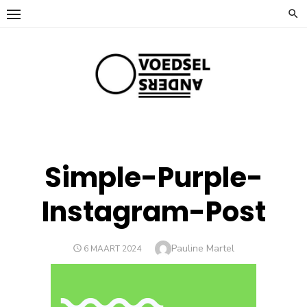
Ga
naar
de
inhoud
Simple-Purple-
Instagram-Post
Auteur
Pauline Martel
GEPLAATST
6 MAART 2024
OP