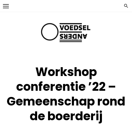
Ga
naar
de
inhoud
Workshop
conferentie ’22 –
Gemeenschap rond
de boerderij