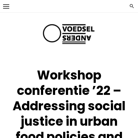
Ga
naar
de
inhoud
Workshop
conferentie ’22 –
Addressing social
justice in urban
food policies and