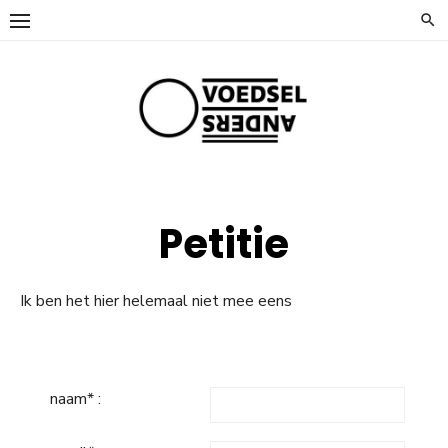
Ga
naar
de
inhoud
Petitie
Ik ben het hier helemaal niet mee eens
naam* :