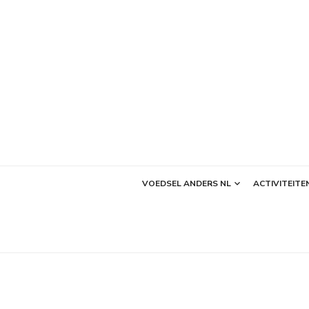
Ga
naar
de
inhoud
VOEDSEL ANDERS NL
ACTIVITEITE