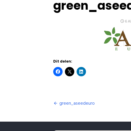
green_asee
GE
6 A
OP
Dit delen:
Bericht
green_aseedeuro
navigatie