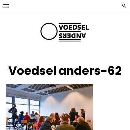
Ga
naar
de
inhoud
Voedsel anders-62