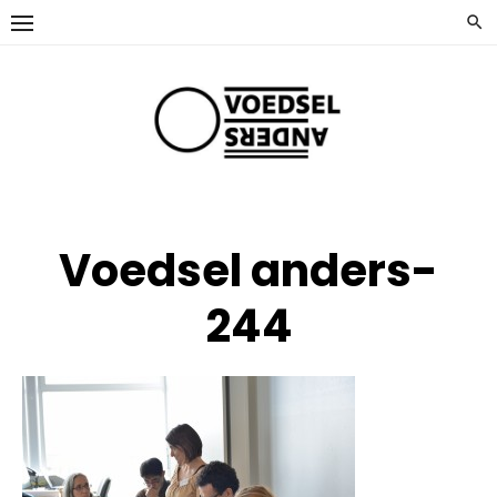
Ga
naar
de
inhoud
Voedsel anders-
244