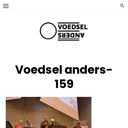
Ga
naar
de
inhoud
Voedsel anders-
159