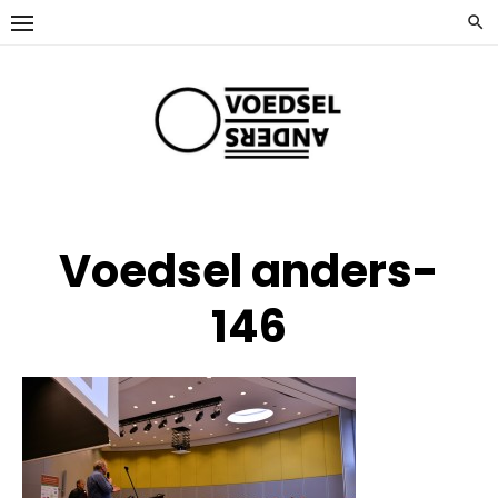
Ga
naar
de
inhoud
Voedsel anders-
146