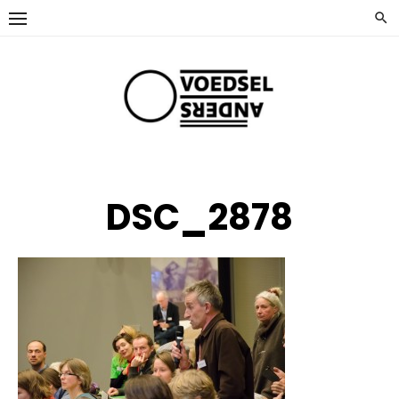
Ga
naar
de
inhoud
DSC_2878