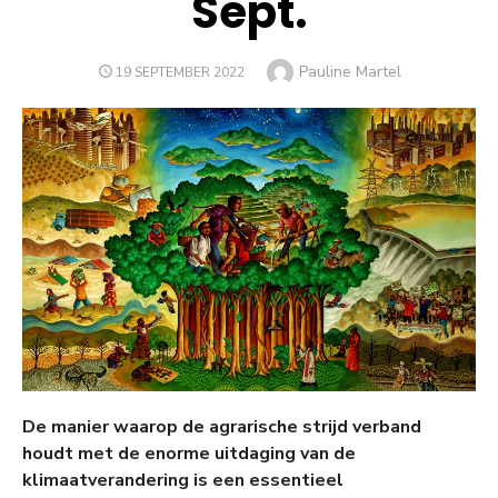
Sept.
Auteur
Pauline Martel
GEPLAATST
19 SEPTEMBER 2022
OP
De manier waarop de agrarische strijd verband
houdt met de enorme uitdaging van de
klimaatverandering is een essentieel