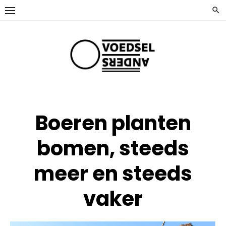
Ga
naar
de
inhoud
Boeren planten
bomen, steeds
meer en steeds
vaker