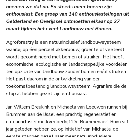
noemen we dat nu. En steeds meer boeren zijn
enthousiast. Een groep van 140 enthousiastelingen uit
Gelderland en Overijssel ontmoetten elkaar op 27
maart tijdens het event
Landbouw met Bomen.
Agroforestry is een natuurinclusief landbouwsysteem
waarbij op één perceel akkerbouw, groente of veeteelt
wordt gecombineerd met bomen of struiken. Het heeft
economische, ecologische en landschappelijke voordelen
ten opzichte van landbouw zonder bomen en/of struiken.
Het past daarom in de ontwikkeling van een
toekomstbestendig landbouwsysteem. Agrariërs die de
stap al hebben gezet zijn enthousiast.
Jan Willem Breukink en Michaela van Leeuwen runnen bij
Brummen aan de IJssel een prachtig regeneratief en
natuurinclusief melkveebedrijf ‘De Brummenaer’. Ruim vijf
jaar geleden hebben ze, op initiatief van Michaela, de
eerste stappen gezet naar meer natuurinclusieve