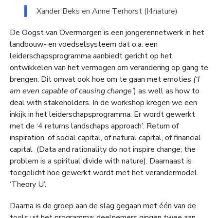
Xander Beks en Anne Terhorst (I4nature)
De Oogst van Overmorgen is een jongerennetwerk in het
landbouw- en voedselsysteem dat o.a. een
leiderschapsprogramma aanbiedt gericht op het
ontwikkelen van het vermogen om verandering op gang te
brengen. Dit omvat ook hoe om te gaan met emoties
(‘I
am even capable of causing change’
) as well as how to
deal with stakeholders. In de workshop kregen we een
inkijk in het leiderschapsprogramma. Er wordt gewerkt
met de ‘4 returns landschaps approach’: Return of
inspiration, of social capital, of natural capital, of financial
capital (Data and rationality do not inspire change; the
problem is a spiritual divide with nature). Daarnaast is
toegelicht hoe gewerkt wordt met het verandermodel
‘Theory U’.
Daarna is de groep aan de slag gegaan met één van de
tools uit het programma: deelnemers gingen twee aan