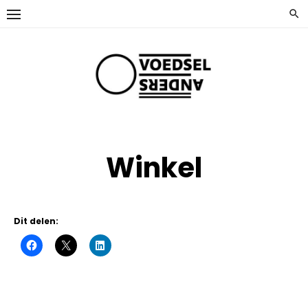
Ga
naar
de
inhoud
Winkel
Dit delen: