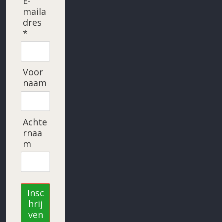
E-
maila
dres
*
Voor
naam
Achte
rnaa
m
Insc
hrij
ven