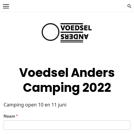
Ga
naar
de
b-menu
inhoud
b-menu
b-menu
b-menu
Voedsel Anders
b-menu
b-menu
Camping 2022
Camping open 10 en 11 juni
Voedsel
Naam
*
Anders