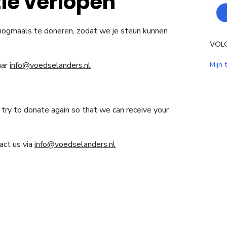
ie verlopen
r nogmaals te doneren, zodat we je steun kunnen
VOL
aar
info@voedselanders.nl
Mijn 
ry to donate again so that we can receive your
act us via
info@voedselanders.nl