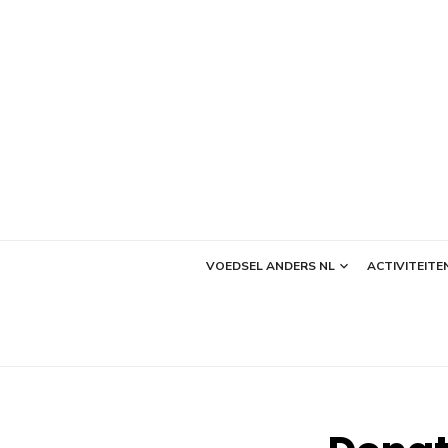
Ga
naar
de
inhoud
VOEDSEL ANDERS NL
ACTIVITEITE